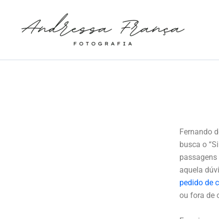
Ir
para
o
conteúdo
Fernando d
busca o “Si
passagens 
aquela dúv
pedido de 
ou fora de 