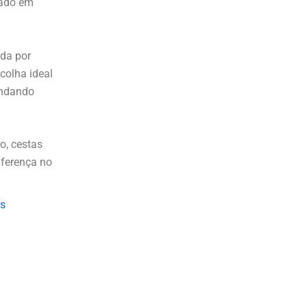
cado em
ada por
scolha ideal
indando
o, cestas
iferença no
as