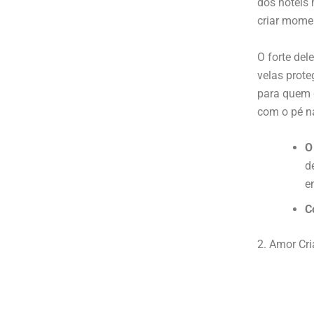
dos hotéis 
criar mome
O forte del
velas prote
para quem 
com o pé na
O
d
e
C
2. Amor Cr