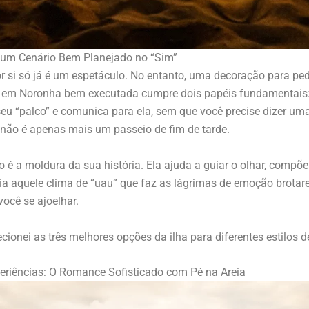
 um Cenário Bem Planejado no “Sim”
 si só já é um espetáculo. No entanto, uma decoração para pe
em Noronha bem executada cumpre dois papéis fundamentais:
seu “palco” e comunica para ela, sem que você precise dizer uma
 não é apenas mais um passeio de fim de tarde.
 é a moldura da sua história. Ela ajuda a guiar o olhar, compõe
ria aquele clima de “uau” que faz as lágrimas de emoção brota
ocê se ajoelhar.
ecionei as três melhores opções da ilha para diferentes estilos d
eriências: O Romance Sofisticado com Pé na Areia