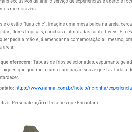
mais exclusivos da ilha, o serviço de experiências é aberto e fo
ntos memoráveis.
es é o estilo “luau chic”. Imagine uma mesa baixa na areia, cerc
gidas, flores tropicais, conchas e almofadas confortáveis. É a e
quer pedir a mão e já emendar na comemoração ali mesmo, br
 areia.
 que oferecem:
Tábuas de frios selecionadas, espumante gelad
e piquenique gourmet e uma iluminação suave que faz toda a d
ntardecer.
ontato:
https://www.nannai.com.br/hoteis/noronha/experienci
iativo: Personalização e Detalhes que Encantam