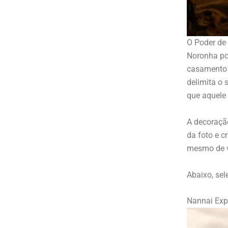
O Poder de
Noronha por
casamento 
delimita o 
que aquele
A decoração
da foto e c
mesmo de v
Abaixo, sel
Nannai Exp