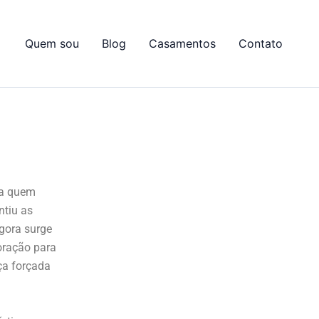
Quem sou
Blog
Casamentos
Contato
ra quem
ntiu as
gora surge
oração para
ça forçada