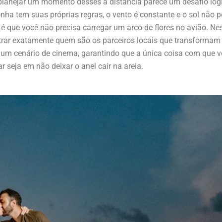
planejar um momento desses à distância parece um desafio logí
onha tem suas próprias regras, o vento é constante e o sol não p
 é que você não precisa carregar um arco de flores no avião. Nes
trar exatamente quem são os parceiros locais que transformam
 um cenário de cinema, garantindo que a única coisa com que v
r seja em não deixar o anel cair na areia.