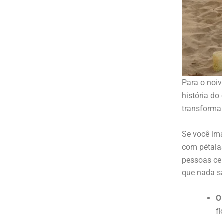
Para o noiv
história do
transformar
Se você ima
com pétalas
pessoas cer
que nada s
O
f