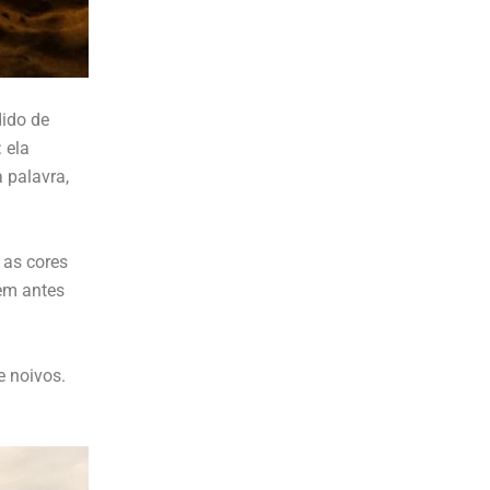
dido de
 ela
 palavra,
 as cores
rem antes
e noivos.