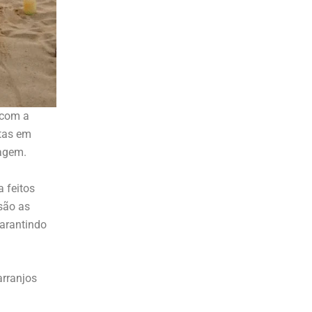
 com a
stas em
magem.
 feitos
são as
garantindo
arranjos