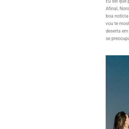
Eu sei que 
Afinal, Nor
boa notícia
vou te mos
deserta em
se preocupa